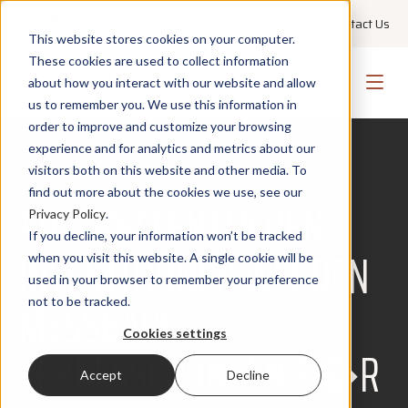
+1 855 GO PMWEB
Technical Support
Contact Us
This website stores cookies on your computer.
These cookies are used to collect information
about how you interact with our website and allow
us to remember you. We use this information in
order to improve and customize your browsing
experience and for analytics and metrics about our
visitors both on this website and other media. To
GOVERNMENT
find out more about the cookies we use, see our
AUS �FFENTLICHEN
Privacy Policy
.
If you decline, your information won’t be tracked
INVESTITIONEN WERDEN
when you visit this website. A single cookie will be
used in your browser to remember your preference
MESSBARE
not to be tracked.
Cookies settings
VERBESSERUNGEN F�R
Accept
Decline