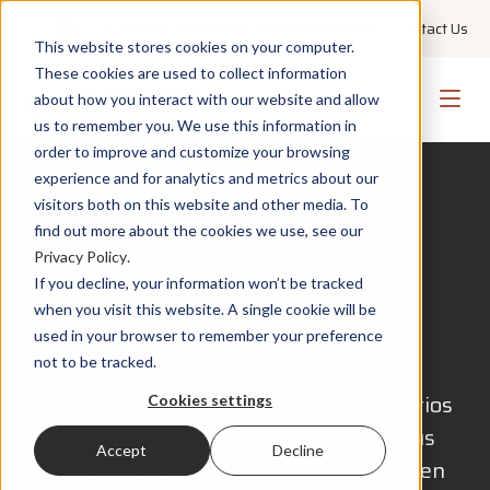
+1 855 GO PMWEB
Technical Support
Contact Us
This website stores cookies on your computer.
These cookies are used to collect information
about how you interact with our website and allow
us to remember you. We use this information in
order to improve and customize your browsing
experience and for analytics and metrics about our
visitors both on this website and other media. To
EFFICIENCY & AUTOMATION
find out more about the cookies we use, see our
DEFINA EL PROCESO.
Privacy Policy
.
If you decline, your information won’t be tracked
AUTOMATICE EL RESTO.
when you visit this website. A single cookie will be
used in your browser to remember your preference
not to be tracked.
Automatice procesos, gestione formularios
Cookies settings
y reduzca el trabajo manual para que sus
Accept
Decline
equipos puedan mantenerse centrados en