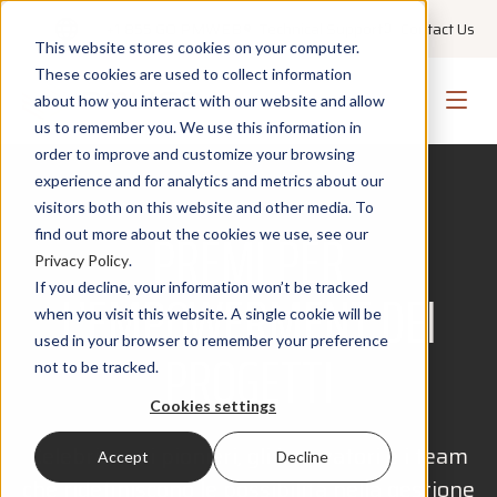
+1 855 GO PMWEB
Technical Support
Contact Us
This website stores cookies on your computer.
These cookies are used to collect information
about how you interact with our website and allow
us to remember you. We use this information in
order to improve and customize your browsing
experience and for analytics and metrics about our
visitors both on this website and other media. To
PREMI PER
find out more about the cookies we use, see our
Privacy Policy
.
L’EMPOWERMENT DEI
If you decline, your information won’t be tracked
when you visit this website. A single cookie will be
used in your browser to remember your preference
PROGETTI
not to be tracked.
Cookies settings
Celebriamo i pionieri, gli innovatori e i team
Accept
Decline
che ridefiniscono le possibilità nella gestione