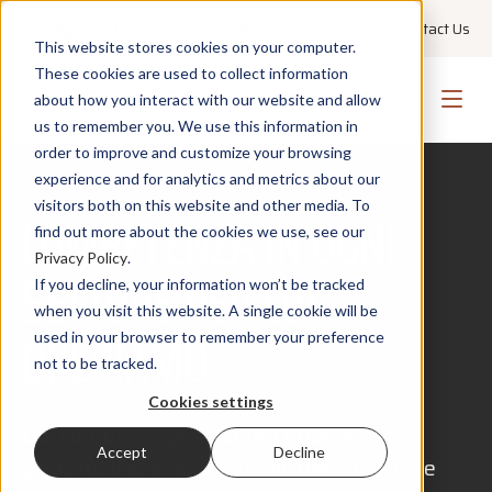
+1 855 GO PMWEB
Technical Support
Contact Us
This website stores cookies on your computer.
These cookies are used to collect information
about how you interact with our website and allow
us to remember you. We use this information in
order to improve and customize your browsing
experience and for analytics and metrics about our
visitors both on this website and other media. To
COMPETENZA IN OGNI
find out more about the cookies we use, see our
Privacy Policy
.
SETTORE PER CUI
If you decline, your information won’t be tracked
when you visit this website. A single cookie will be
OPERIAMO
used in your browser to remember your preference
not to be tracked.
Cookies settings
Dai complessi programmi pubblici ai
Accept
Decline
portafogli aziendali globali, PMWEB offre