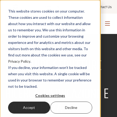
+1 855 GO PMWEB
Technical Support
Contact Us
This website stores cookies on your computer.
These cookies are used to collect information
about how you interact with our website and allow
us to remember you. We use this information in
order to improve and customize your browsing
experience and for analytics and metrics about our
visitors both on this website and other media. To
HEALTHCARE
find out more about the cookies we use, see our
COSTRUIRE STRUTTURE
Privacy Policy
.
If you decline, your information won’t be tracked
CHE FAVORISCANO LA
when you visit this website. A single cookie will be
used in your browser to remember your preference
RICERCA, L'EDUCAZIONE E
not to be tracked.
Cookies settings
L'ASSISTENZA
Accept
Decline