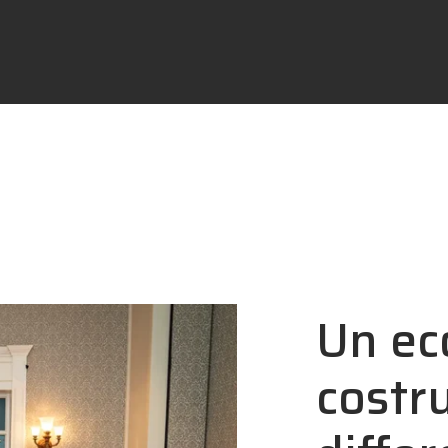
Un ec
costru