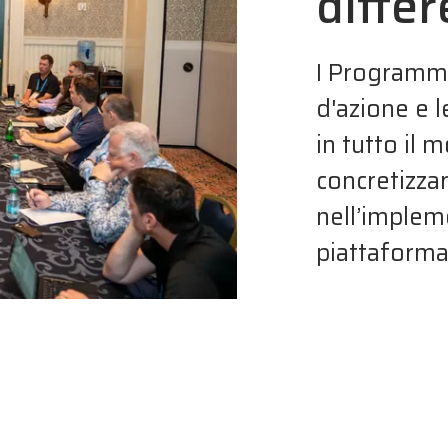
diffe
I Programmi
d'azione e l
in tutto il 
concretizza
nell’implem
piattaforma 