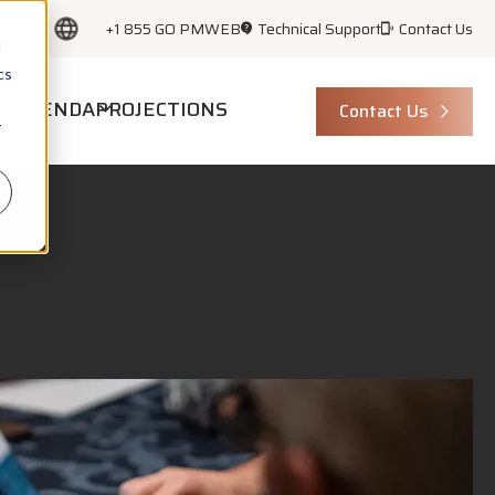
+1 855 GO PMWEB
Technical Support
Contact Us
d
cs
E
AZIENDA
PROJECTIONS
Contact Us
r