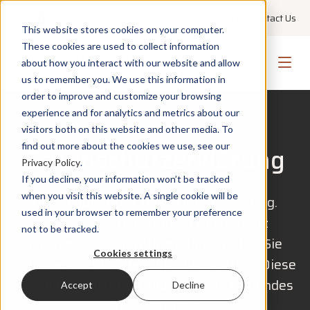
+1 855 GO PMWEB
Technical Support
Contact Us
This website stores cookies on your computer.
These cookies are used to collect information
about how you interact with our website and allow
us to remember you. We use this information in
order to improve and customize your browsing
experience and for analytics and metrics about our
visitors both on this website and other media. To
find out more about the cookies we use, see our
Datenschutzerklärung
Privacy Policy
.
If you decline, your information won’t be tracked
when you visit this website. A single cookie will be
Der Schutz Ihrer Daten ist uns wichtig.
used in your browser to remember your preference
Ebenso wichtig ist uns Transparenz
not to be tracked.
darüber, wie wir Informationen über Sie
Cookies settings
erfassen, verwenden und übermitteln. Diese
Richtlinie soll Ihnen dabei helfen, Folgendes
Accept
Decline
zu verstehen: