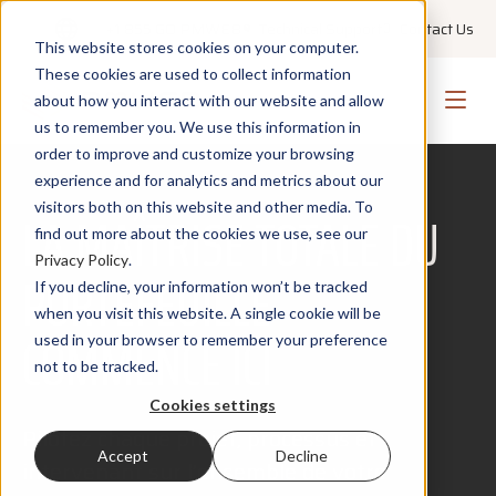
+1 855 GO PMWEB
Technical Support
Contact Us
This website stores cookies on your computer.
These cookies are used to collect information
about how you interact with our website and allow
us to remember you. We use this information in
order to improve and customize your browsing
experience and for analytics and metrics about our
visitors both on this website and other media. To
LA MAÎTRISE TOTALE DU
find out more about the cookies we use, see our
Privacy Policy
.
PORTEFEUILLE
If you decline, your information won’t be tracked
when you visit this website. A single cookie will be
COMMENCE ICI
used in your browser to remember your preference
not to be tracked.
Cookies settings
Pilotez chaque projet, processus et
Accept
Decline
intervenant sur l’ensemble de votre