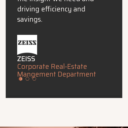
by people who really
understood that process.
TOM TRUONG
Financial Systems and
Analytics Manager